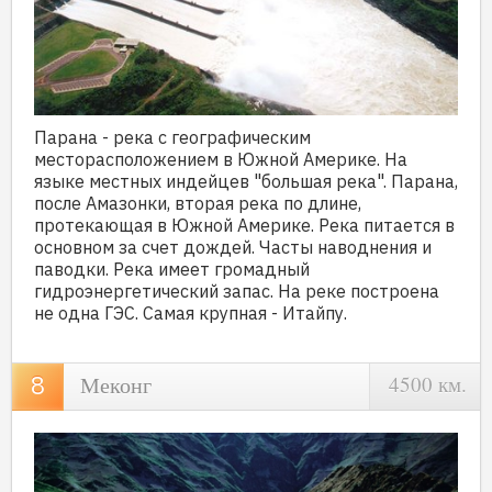
Парана - река с географическим
месторасположением в Южной Америке. На
языке местных индейцев "большая река". Парана,
после Амазонки, вторая река по длине,
протекающая в Южной Америке. Река питается в
основном за счет дождей. Часты наводнения и
паводки. Река имеет громадный
гидроэнергетический запас. На реке построена
не одна ГЭС. Самая крупная - Итайпу.
Меконг
4500 км.