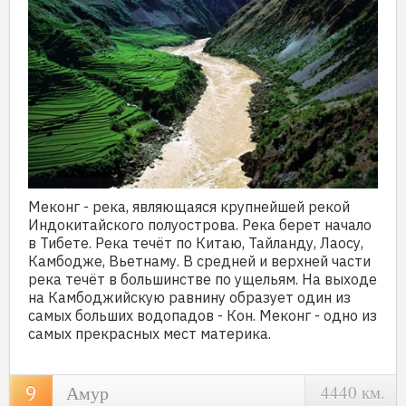
Меконг - река, являющаяся крупнейшей рекой
Индокитайского полуострова. Река берет начало
в Тибете. Река течёт по Китаю, Тайланду, Лаосу,
Камбодже, Вьетнаму. В средней и верхней части
река течёт в большинстве по ущельям. На выходе
на Камбоджийскую равнину образует один из
самых больших водопадов - Кон. Меконг - одно из
самых прекрасных мест материка.
Амур
4440 км.