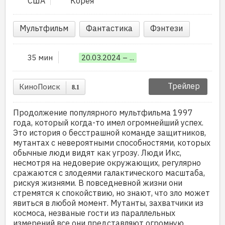
США
Корея
Мультфильм
Фантастика
Фэнтези
35 мин
20.03.2024 – ...
Трейлер
КиноПоиск
8.1
Продолжение популярного мультфильма 1997
года, который когда-то имел огромнейший успех.
Это история о бесстрашной команде защитников,
мутантах с невероятными способностями, которых
обычные люди видят как угрозу. Люди Икс,
несмотря на недоверие окружающих, регулярно
сражаются с злодеями галактического масштаба,
рискуя жизнями. В повседневной жизни они
стремятся к спокойствию, но знают, что зло может
явиться в любой момент. Мутанты, захватчики из
космоса, незваные гости из параллельных
измерений все они представляют огромную