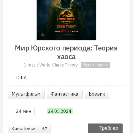
Мир Юрского периода: Теория
хаоса
Мультсериал
Jurassic World: Chaos Theory
США
Мультфильм
Фантастика
Боевик
24 мин
24.05.2024
Трейлер
КиноПоиск
6.7