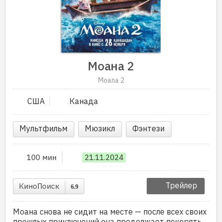
Моана 2
Moana 2
США
Канада
Мультфильм
Мюзикл
Фэнтези
100 мин
21.11.2024
Трейлер
КиноПоиск
6.9
Моана снова не сидит на месте — после всех своих
прошлых приключений она продолжает покорять