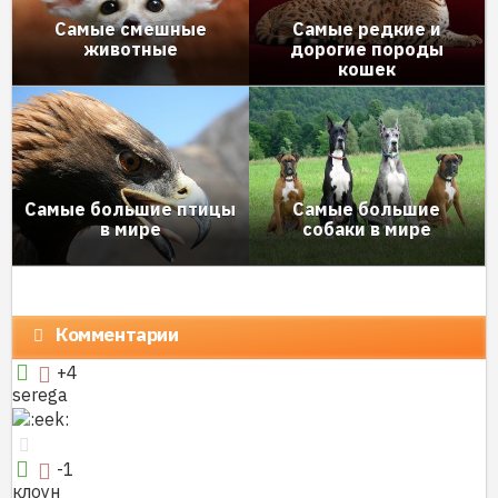
Самые смешные
Самые редкие и
животные
дорогие породы
кошек
Самые большие птицы
Самые большие
в мире
собаки в мире
Комментарии
+4
serega
-1
клоун