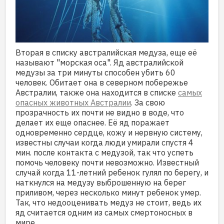
Вторая в списку австралийская медуза, еще её
называют "морская оса". Яд австралийской
медузы за три минуты способен убить 60
человек. Обитает она в северном побережье
Австралии, также она находится в списке
самых
опасных животных Австралии
. За свою
прозрачность их почти не видно в воде, что
делает их еще опаснее. Её яд поражает
одновременно сердце, кожу и нервную систему,
известны случаи когда люди умирали спустя 4
мин. после контакта с медузой, так что успеть
помочь человеку почти невозможно. Известный
случай когда 11-летний ребенок гулял по берегу, и
наткнулся на медузу выброшенную на берег
приливом, через несколько минут ребенок умер.
Так, что недооценивать медуз не стоит, ведь их
яд считается одним из самых смертоносных в
мире.