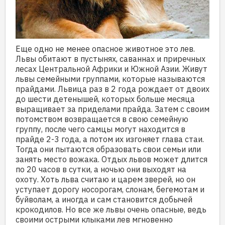
Еще одно не менее опасное животное это лев.
Львы обитают в пустынях, саваннах и приречных
лесах Центральной Африки и Южной Азии. Живут
львы семейными группами, которые называются
прайдами. Львица раз в 2 года рождает от двоих
до шести детенышей, которых больше месяца
выращивает за приделами прайда. Затем с своим
потомством возвращается в свою семейную
группу, после чего самцы могут находится в
прайде 2-3 года, а потом их изгоняет глава стаи.
Тогда они пытаются образовать свои семьи или
занять место вожака. Отдых львов может длится
по 20 часов в сутки, а ночью они выходят на
охоту. Хоть льва считаю и царем зверей, но он
уступает дорогу носорогам, слонам, бегемотам и
буйволам, а иногда и сам становится добычей
крокодилов. Но все же львы очень опасные, ведь
своими острыми клыками лев мгновенно