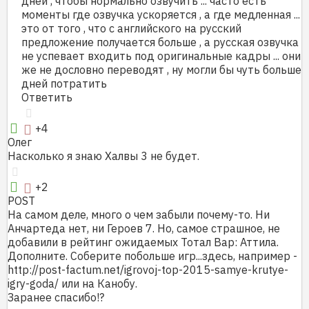
дней , чтобы нормально озвучить ... часто есть
моменты где озвучка ускоряется , а где медленная ...
это от того , что с английского на русский
предложение получается больше , а русская озвучка
не успевает входить под оригинальные кадры ... они
же не дословно переводят , ну могли бы чуть больше
дней потратить
Ответить
+4
Олег
Насколько я знаю Халвы 3 не будет.
+2
POST
На самом деле, много о чем забыли почему-то. Ни
Анчартеда нет, ни Героев 7. Но, самое страшное, не
добавили в рейтинг ожидаемых Тотал Вар: Аттила.
Дополните. Соберите побольше игр...здесь, например -
http://post-factum.net/igrovoj-top-2015-samye-krutye-
igry-goda/ или на Канобу.
Заранее спасибо!?