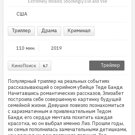
Extremely Wicked, Shockingly Evil and Vile
США
Триллер
Драма
Криминал
110 мин.
2019
Трейлер
КиноПоиск
6.7
Популярный триллер на реальных событиях
рассказывающий о серийном убийце Теде Банди.
Начитавшись романтических рассказов, Элизабет
построила себе совершенную картинку будущей
семейной жизни. Девушке повезло познакомиться
с харизматичным и привлекательным Тедом
Банди, его сердце мечтала похитить каждая
красотка, но он выбрал именно Лиз. Прошли годы,
их семья пополнилась замечательными детишками,