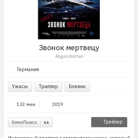
Звонок мертвецу
Abgeschnitten
Германия
Ужасы
Триллер
Боевик
132 мин.
2019
Трейлер
КиноПоиск
6.6
Интересный триллер с элементами ужаса, который