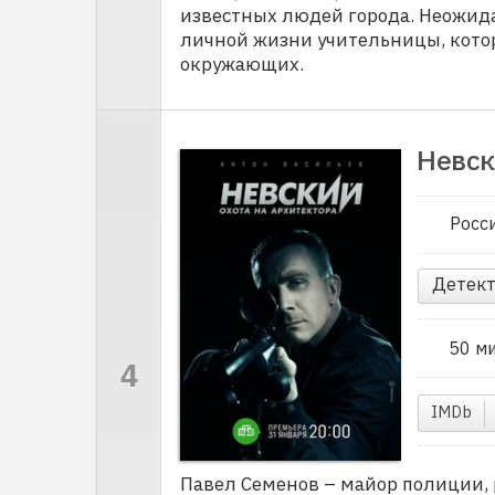
известных людей города. Неожида
личной жизни учительницы, кото
окружающих.
Невск
Росс
Детект
50 м
IMDb
Павел Семенов – майор полиции, 