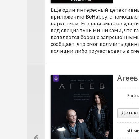
Еще один интересный детективны
приложению ВеНарру, с помощью с
наркотики. Его невозможно удали
под специальными никами, что г
появляется борец с запрещенным
сообщает, что смог получить данн
полиции либо поучаствовать в см
Агеев
Росс
Детект
50 м