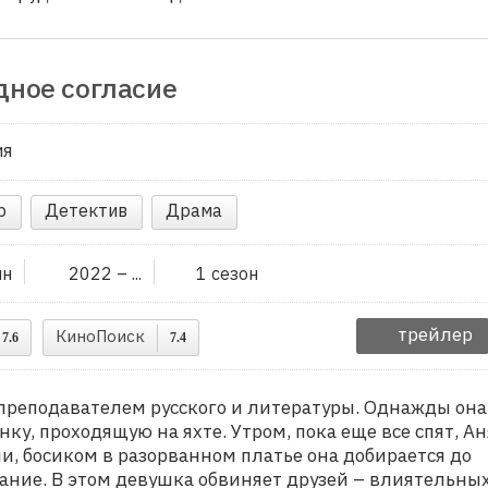
ное согласие
ия
р
Детектив
Драма
ин
2022 – ...
1 сезон
трейлер
КиноПоиск
7.6
7.4
преподавателем русского и литературы. Однажды она
ку, проходящую на яхте. Утром, пока еще все спят, Ан
ми, босиком в разорванном платье она добирается до
ание. В этом девушка обвиняет друзей – влиятельных