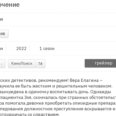
ючение
ия
ив
ин
2022
1 сезон
трейлер
КиноПоиск
-
7.6
ских детективов, рекомендуем! Вера Елагина –
аучила ее быть жестким и решительным человеком.
 вынуждена в одиночку воспитывать дочь. Однажды
 пациентка Зоя, скончалась при странных обстоятельс
ра помогала девочке приобретать опиоидные препара
следования должностное преступление вскрывается и
отрудничать со следствием.