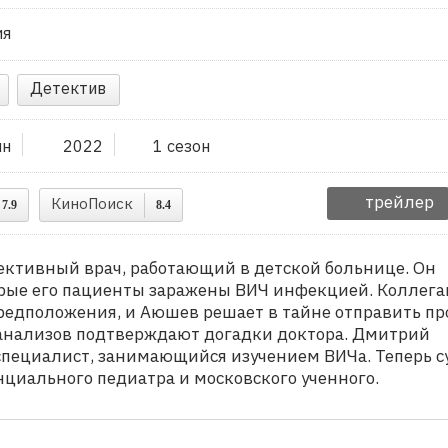
ия
Детектив
ин
2022
1 сезон
трейлер
КиноПоиск
7.9
8.4
ективный врач, работающий в детской больнице. Он
орые его пациенты заражены ВИЧ инфекцией. Коллега
предположения, и Аюшев решает в тайне отправить пр
 анализов подтверждают догадки доктора. Дмитрий
пециалист, занимающийся изучением ВИЧа. Теперь с
нциального педиатра и московского ученного.