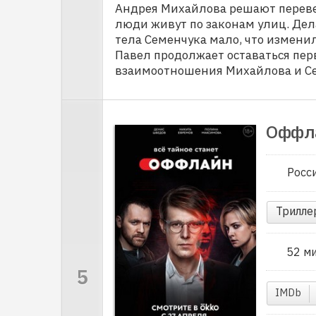
Андрея Михайлова решают переве
люди живут по законам улиц. Дел
тела Семенчука мало, что изменил
Павел продолжает оставаться пе
взаимоотношения Михайлова и Се
Оффл
Росс
Трилле
52 м
IMDb