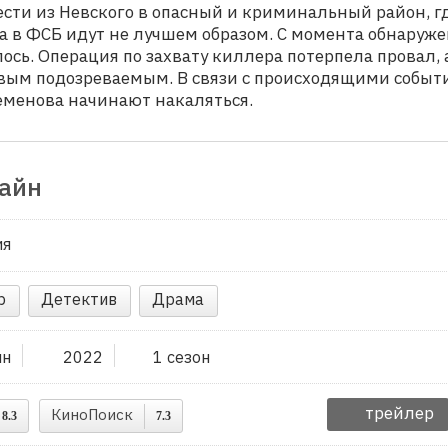
сти из Невского в опасный и криминальный район, г
а в ФСБ идут не лучшем образом. С момента обнаруж
ось. Операция по захвату киллера потерпела провал, 
рвым подозреваемым. В связи с происходящими собы
менова начинают накаляться.
айн
ия
р
Детектив
Драма
ин
2022
1 сезон
трейлер
КиноПоиск
8.3
7.3