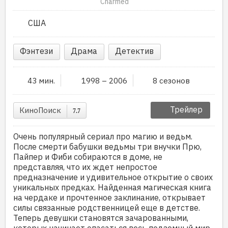
Charmed
США
Фэнтези
Драма
Детектив
43 мин.
1998 – 2006
8 сезонов
Трейлер
КиноПоиск
7.7
Очень популярный сериал про магию и ведьм.
После смерти бабушки ведьмы три внучки Прю,
Пайпер и Фиби собираются в доме, не
представляя, что их ждет непростое
предназначение и удивительное открытие о своих
уникальных предках. Найденная магическая книга
на чердаке и прочтенное заклинание, открывает
силы связанные родственницей еще в детстве.
Теперь девушки становятся зачарованными,
которых начинает опасаться весь подземный мир,