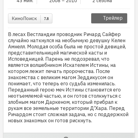
43 мин.
2008 – 2010
2 сезона
Трейлер
КиноПоиск
7.8
В лесах Вестландии проводник Ричард Сайфер
случайно наткнулся на необычную девушку Келен
Амнелл. Молодая особа была не простой девицей,
представительницей магической касты и
Исповедницей. Парень не подозревал, что
является волшебником Искателем Истины, на
котором лежит печать пророчества. После
знакомства с великим магом Зеддикусом он
понимает, что теперь его судьба изменилась.
Переданный герою меч Истины становится его
неотъемлемой частью, и он готов столкнуться с
злобным магом Даркеном, который прибрал к
рукам все земельные территории Д'Хара. Перед
Ричардом стоит сложная задача, но с поддержкой
новых знакомых он готов рискнуть.