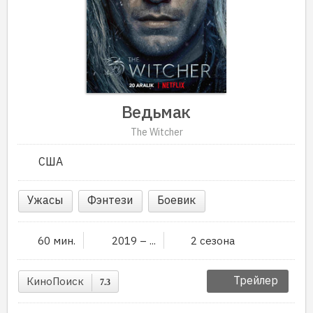
Ведьмак
The Witcher
США
Ужасы
Фэнтези
Боевик
60 мин.
2019 – ...
2 сезона
Трейлер
КиноПоиск
7.3