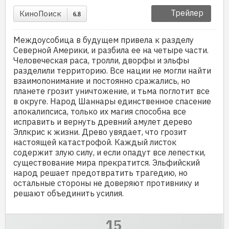
Трейлер
КиноПоиск
6.8
Междоусобица в будущем привела к разделу
Северной Америки, и разбила ее на четыре части.
Человеческая раса, тролли, дворфы и эльфы
разделили территорию. Все нации не могли найти
взаимопонимание и постоянно сражались, но
планете грозит уничтожение, и тьма поглотит все
в округе. Народ Шаннары единственное спасение
апокалипсиса, только их магия способна все
исправить и вернуть древний амулет дерево
Эллкрис к жизни. Древо увядает, что грозит
настоящей катастрофой. Каждый листок
содержит злую силу, и если опадут все лепестки,
существование мира прекратится. Эльфийский
народ решает предотвратить трагедию, но
остальные стороны не доверяют противнику и
решают объединить усилия.