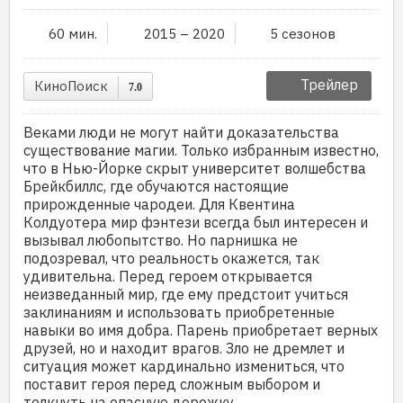
60 мин.
2015 – 2020
5 сезонов
Трейлер
КиноПоиск
7.0
Веками люди не могут найти доказательства
существование магии. Только избранным известно,
что в Нью-Йорке скрыт университет волшебства
Брейкбиллс, где обучаются настоящие
прирожденные чародеи. Для Квентина
Колдуотера мир фэнтези всегда был интересен и
вызывал любопытство. Но парнишка не
подозревал, что реальность окажется, так
удивительна. Перед героем открывается
неизведанный мир, где ему предстоит учиться
заклинаниям и использовать приобретенные
навыки во имя добра. Парень приобретает верных
друзей, но и находит врагов. Зло не дремлет и
ситуация может кардинально измениться, что
поставит героя перед сложным выбором и
толкнуть на опасную дорожку.