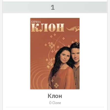
Клон
O Clone