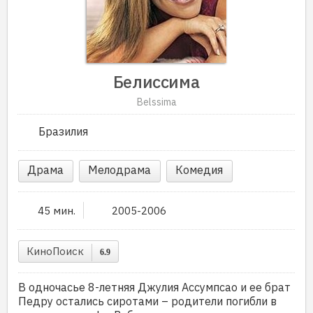
Белиссима
Belssima
Бразилия
Драма
Мелодрама
Комедия
45 мин.
2005-2006
КиноПоиск
6.9
В одночасье 8-летняя Джулия Ассумпсао и ее брат
Педру остались сиротами – родители погибли в