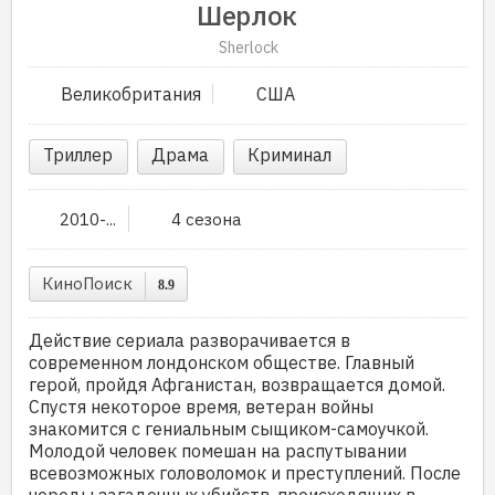
Шерлок
Sherlock
Великобритания
США
Триллер
Драма
Криминал
2010-...
4 сезона
КиноПоиск
8.9
Действие сериала разворачивается в
современном лондонском обществе. Главный
герой, пройдя Афганистан, возвращается домой.
Спустя некоторое время, ветеран войны
знакомится с гениальным сыщиком-самоучкой.
Молодой человек помешан на распутывании
всевозможных головоломок и преступлений. После
череды загадочных убийств, происходящих в