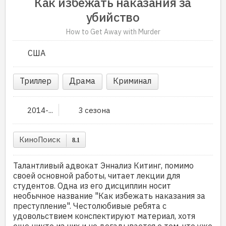
Как избежать наказания за
убийство
How to Get Away with Murder
США
Триллер
Драма
Криминал
2014-...
3 сезона
КиноПоиск
8.1
Талантливый адвокат Эннализ Китинг, помимо
своей основной работы, читает лекции для
студентов. Одна из его дисциплин носит
необычное название "Как избежать наказания за
преступление". Честолюбивые ребята с
удовольствием конспектируют материал, хотя
еще никто из них и не догадывается о том, что уже