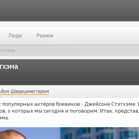
Люди
Разное
тэтхэма
тхэма
ьдом Шварценеггером
 популярных актёров боевиков - Джейсоне Стэтхэме. 
ов, о которых мы сегодня и поговорим. Итак, предста
эма.