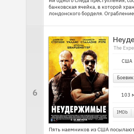
ни одного следа преступления, с
банковская ячейка, в которой хра
лондонского борделя. Ограблени
Неуд
The Expe
США
Боевик
103 
IMDb
Пять наемников из США посылают 