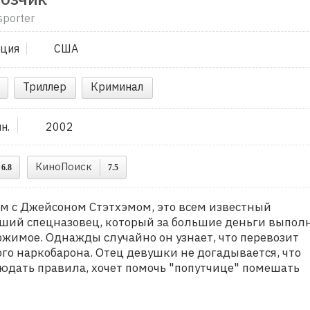
sporter
ция
США
Триллер
Криминал
ин.
2002
КиноПоиск
6.8
7.5
м с Джейсоном Стэтхэмом, это всем известный
вший спецназовец, который за большие деньги выпол
ержимое. Однажды случайно он узнает, что перевозит
ого наркобарона. Отец девушки не догадывается, что
юдать правила, хочет помочь "попутчице" помешать