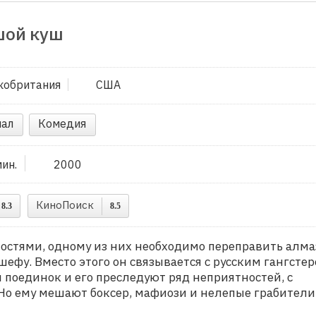
шой куш
кобритания
США
ал
Комедия
мин.
2000
КиноПоиск
8.3
8.5
ностями, одному из них необходимо переправить алма
шефу. Вместо этого он связывается с русским гангстер
 поединок и его преследуют ряд неприятностей, с
Но ему мешают боксер, мафиози и нелепые грабители