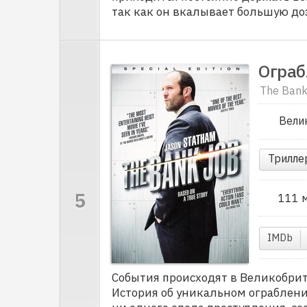
так как он вкалывает большую до
Ограб
The Bank
Вели
Трилле
111 
IMDb
События происходят в Великобрит
История об уникальном ограблени