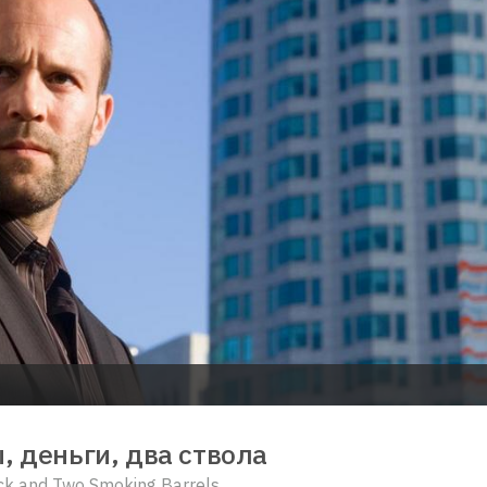
, деньги, два ствола
ock and Two Smoking Barrels