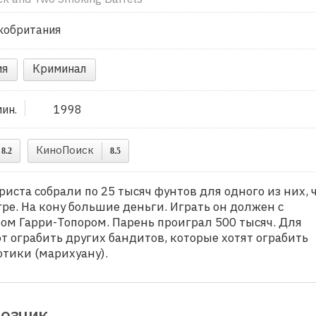
кобритания
ия
Криминал
мин.
1998
КиноПоиск
8.2
8.5
иста собрали по 25 тысяч фунтов для одного из них, 
гре. На кону большие деньги. Играть он должен с
м Гарри-Топором. Парень проиграл 500 тысяч. Для
т ограбить других бандитов, которые хотят ограбить
тики (марихуану).
озчик