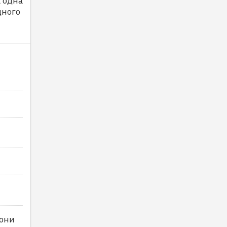
а одна
дного
 они