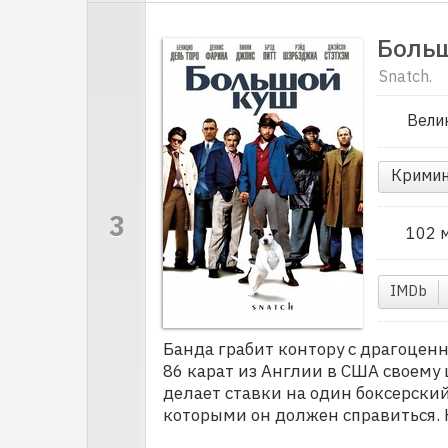
Боль
Snatch.
Вели
Кримин
102 
IMDb
Банда грабит контору с драгоцен
86 карат из Англии в США своему 
делает ставки на один боксерский
которыми он должен справиться. 