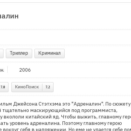
налин
Триллер
Криминал
ин.
2006
КиноПоиск
7.0
7.2
ильм Джейсона Стэтхэма это "Адреналин". По сюжету
й тщательно маскирующийся под программиста,
му вкололи китайский яд. Чтобы выжить, главному ге
ать уровень адреналина. Поэтому главному герою
 вокруг себя в напряжении. Но еме не удается себе по