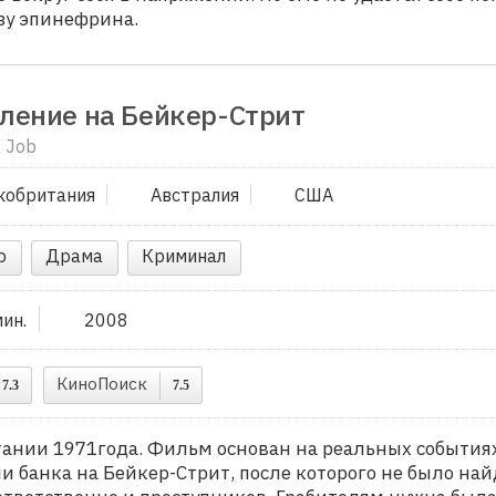
зу эпинефрина.
ление на Бейкер-Стрит
 Job
кобритания
Австралия
США
р
Драма
Криминал
мин.
2008
КиноПоиск
7.3
7.5
ании 1971года. Фильм основан на реальных событиях
и банка на Бейкер-Стрит, после которого не было на