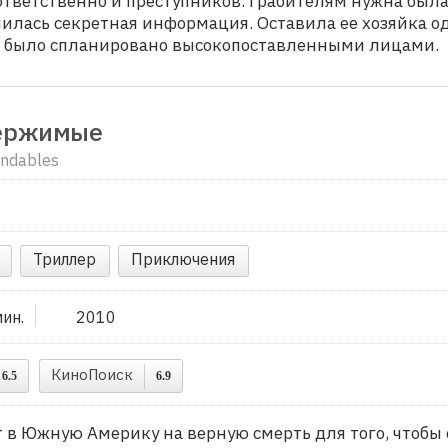
оответственно и преступников. Грабителям нужна был
нилась секретная информация. Оставила ее хозяйка о
е было спланировано высокопоставленными лицами.
ержимые
ndables
Триллер
Приключения
мин.
2010
КиноПоиск
6.5
6.9
в Южную Америку на верную смерть для того, чтобы