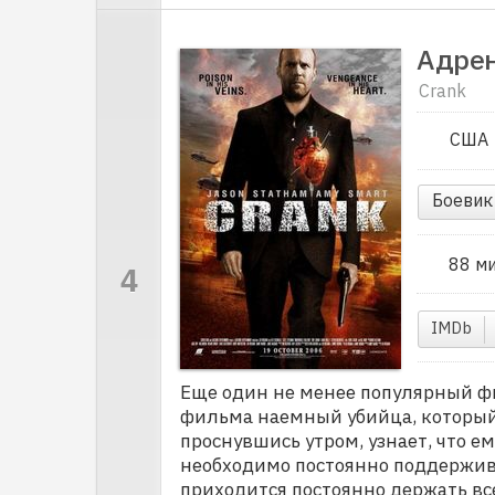
Адре
Crank
США
Боевик
88 м
IMDb
Еще один не менее популярный ф
фильма наемный убийца, которы
проснувшись утром, узнает, что е
необходимо постоянно поддержив
приходится постоянно держать все