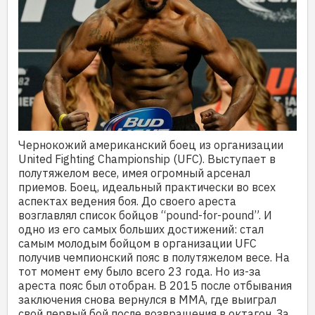
Чернокожий американский боец из организации
United Fighting Championship (UFC). Выступает в
полутяжелом весе, имея огромный арсенал
приемов. Боец, идеальный практически во всех
аспектах ведения боя. До своего ареста
возглавлял список бойцов “pound-for-pound”. И
одно из его самых больших достижений: стал
самым молодым бойцом в организации UFC
получив чемпионский пояс в полутяжелом весе. На
тот момент ему было всего 23 года. Но из-за
ареста пояс был отобран. В 2015 после отбывания
заключения снова вернулся в ММА, где выиграл
свой первый бой после возвращения в октагон. За