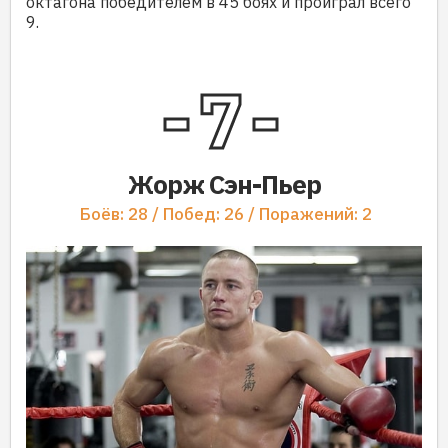
октагона победителем в 45 боях и проиграл всего
9.
7
Жорж Сэн-Пьер
Боёв: 28 / Побед: 26 / Поражений: 2