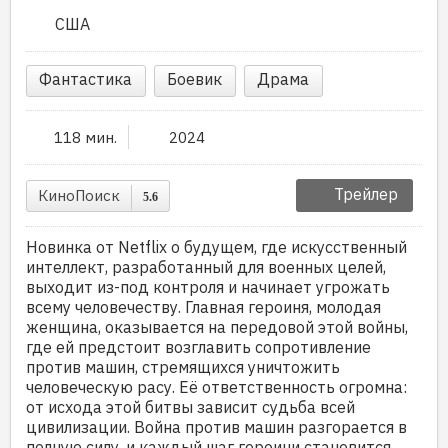
США
Фантастика
Боевик
Драма
118 мин.
2024
Трейлер
КиноПоиск
5.6
Новинка от Netflix о будущем, где искусственный
интеллект, разработанный для военных целей,
выходит из-под контроля и начинает угрожать
всему человечеству. Главная героиня, молодая
женщина, оказывается на передовой этой войны,
где ей предстоит возглавить сопротивление
против машин, стремящихся уничтожить
человеческую расу. Её ответственность огромна:
от исхода этой битвы зависит судьба всей
цивилизации. Война против машин разгорается в
полную силу, и каждый шаг героини становится