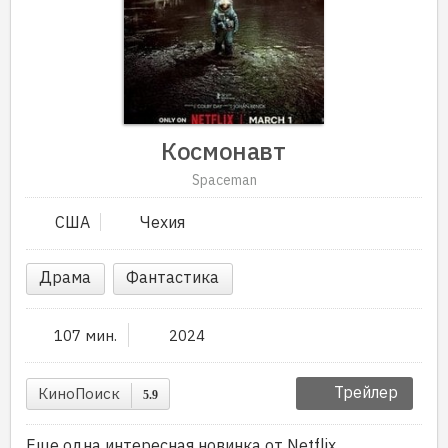
Космонавт
Spaceman
США
Чехия
Драма
Фантастика
107 мин.
2024
Трейлер
КиноПоиск
5.9
Еще одна интересная новинка от Netflix,