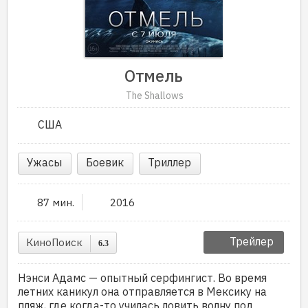
Отмель
The Shallows
США
Ужасы
Боевик
Триллер
87 мин.
2016
Трейлер
КиноПоиск
6.3
Нэнси Адамс — опытный серфингист. Во время
летних каникул она отправляется в Мексику на
пляж, где когда-то училась ловить волну под