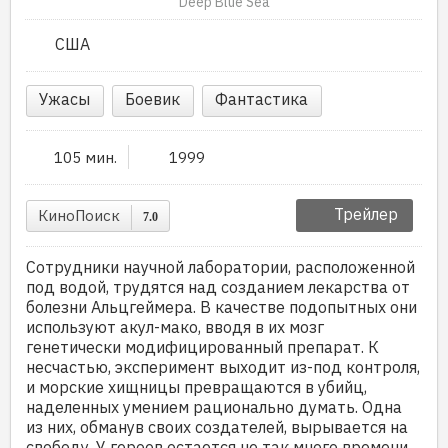
Deep Blue Sea
США
Ужасы
Боевик
Фантастика
105 мин.
1999
Трейлер
КиноПоиск
7.0
Сотрудники научной лаборатории, расположенной
под водой, трудятся над созданием лекарства от
болезни Альцгеймера. В качестве подопытных они
используют акул-мако, вводя в их мозг
генетически модифицированный препарат. К
несчастью, эксперимент выходит из-под контроля,
и морские хищницы превращаются в убийц,
наделенных умением рационально думать. Одна
из них, обманув своих создателей, вырывается на
свободу. У героев остается не так много времени,