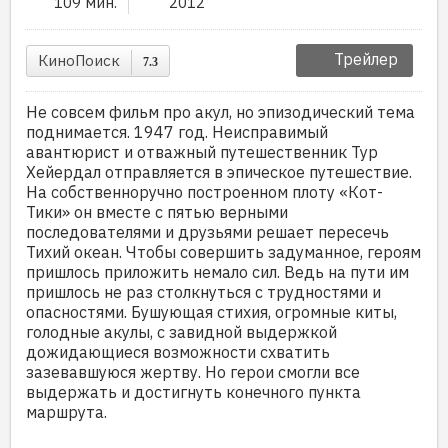
109 мин.
2012
Трейлер
КиноПоиск
7.3
Не совсем фильм про акул, но эпизодический тема
поднимается. 1947 год. Неисправимый
авантюрист и отважный путешественник Тур
Хейердал отправляется в эпическое путешествие.
На собственноручно построенном плоту «Кот-
Тики» он вместе с пятью верными
последователями и друзьями решает пересечь
Тихий океан. Чтобы совершить задуманное, героям
пришлось приложить немало сил. Ведь на пути им
пришлось не раз столкнуться с трудностями и
опасностями. Бушующая стихия, огромные киты,
голодные акулы, с завидной выдержкой
дожидающиеся возможности схватить
зазевавшуюся жертву. Но герои смогли все
выдержать и достигнуть конечного пункта
маршрута.