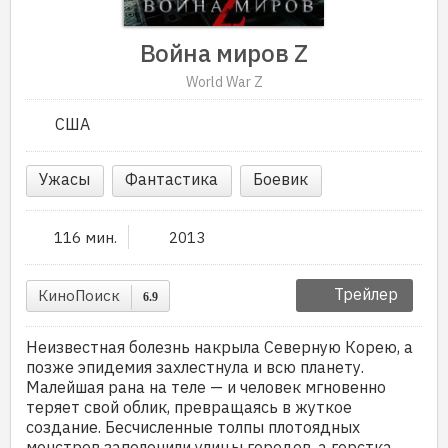
Война миров Z
World War Z
США
Ужасы
Фантастика
Боевик
116 мин.
2013
Трейлер
КиноПоиск
6.9
Неизвестная болезнь накрыла Северную Корею, а
позже эпидемия захлестнула и всю планету.
Малейшая рана на теле — и человек мгновенно
теряет свой облик, превращаясь в жуткое
создание. Бесчисленные толпы плотоядных
монстров заполонили улицы городов, а горстка