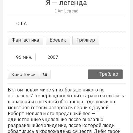
Я — легенда
I Am Legend
США
Фантастика
Боевик
Триллер
96 мин.
2007
Трейлер
КиноПоиск
7.8
В этом новом мире у них больше никого не
осталось. И теперь вдвоем они стараются выжить
в опасной и гнетущей обстановке, где полчища
монстров готовы разорвать верных друзей.
Роберт Невилл и его преданный пёс —
единственные уцелевшие после внезапно
разразившийся эпидемии, после которой люди
обратились в кровожадных существ. Днём герои