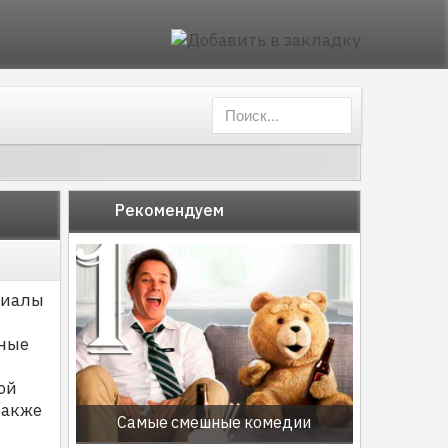
Рекомендуем
риалы
ьные
ой
также
Самые смешные комедии