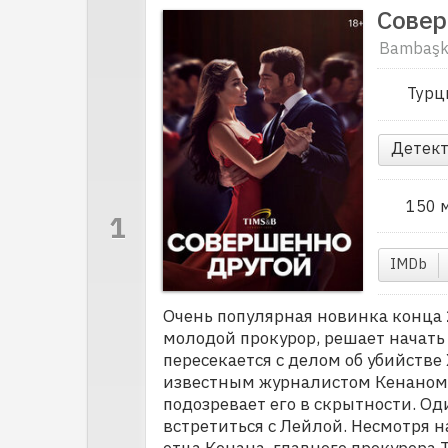
Совер
Bambaşka
Турц
Детект
150 
IMDb
Очень популярная новинка конца 
молодой прокурор, решает начать 
пересекается с делом об убийстве 
известным журналистом Кенаном. 
подозревает его в скрытности. О
встретиться с Лейлой. Несмотря на
отца Кенана, главного прокурора Т