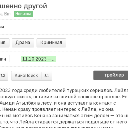
шенно другой
 Biri
Новинка
ия
ив
Драма
Криминал
мин
11.10.2023 – ...
трейлер
КиноПоиск
7.2
8.1
2023 года среди любителей турецких сериалов. Лейла
новую жизнь, оставив за спиной сложное прошлое. Её
Хамди Атылбая в лесу, и она вступает в контакт с
Кенан сразу проявляет интерес к Лейле, но она
дин из мотивов Кенана заниматься этим делом — это 
 то, что Лейла старается держаться подальше от него 
урана, она постепенно чувствует чувства к нему.