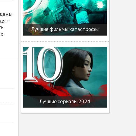
ждены
одят
ть
Лучшие фильмы катастрофы
их
Лучшие сериалы 2024