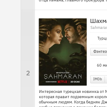
Шахм
Sahmara
Турц
Фэнтез
60 м
IMDb
Интересная турецкая новинка от N
которая правит подземным корол
обычным людям. Когда бедняк Дже