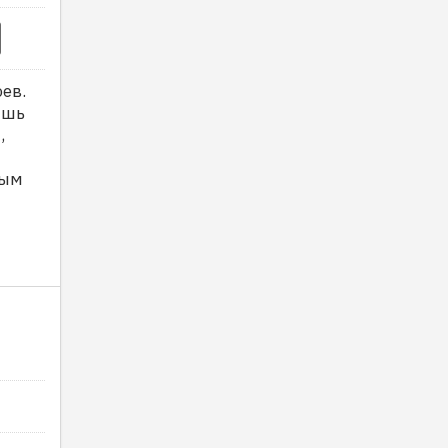
ев.
ишь
,
мым