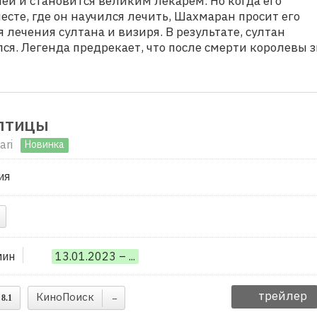
ей и становится великим лекарем. Но когда его
сте, где он научился лечить, Шахмаран просит его
 лечения султана и визиря. В результате, султан
ся. Легенда предрекает, что после смерти королевы 
птицы
ari
Новинка
ия
мин
13.01.2023 – ...
трейлер
КиноПоиск
8.1
–