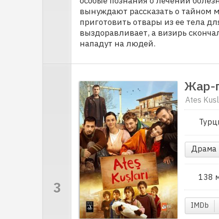
особые познания о лечении болезн
вынуждают рассказать о тайном ме
приготовить отвары из ее тела для
выздоравливает, а визирь скончал
нападут на людей.
Жар-
Ates Kusl
Турц
Драма
138 
IMDb