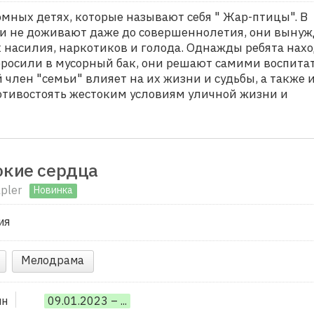
омных детях, которые называют себя " Жар-птицы". В
ети не доживают даже до совершеннолетия, они выну
х насилия, наркотиков и голода. Однажды ребята нах
бросили в мусорный бак, они решают самими воспита
й член "семьи" влияет на их жизни и судьбы, а также 
ротивостоять жестоким условиям уличной жизни и
кие сердца
lpler
Новинка
ия
Мелодрама
ин
09.01.2023 – ...