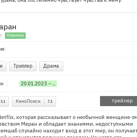
аран
n
Новинка
ия
и
Триллер
Драма
ин
20.01.2023 – ...
трейлер
КиноПоиск
5.1
7.3
etflix, которая рассказывает о необычной женщине-зм
евством Меран и обладает знаниями, недоступными
мшаб случайно находит вход в этот мир, он получае