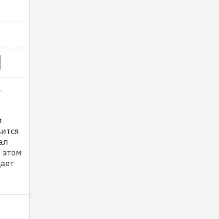
а
и
вится
ал
 этом
дает