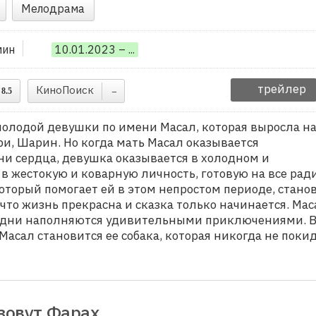
Мелодрама
мин
10.01.2023 – ...
трейлер
КиноПоиск
8.5
–
олодой девушки по имени Масал, которая выросла н
ри, Шарин. Но когда мать Масал оказывается
ни сердца, девушка оказывается в холодном и
в жестокую и коварную личность, готовую на все рад
торый помогает ей в этом непростом периоде, стано
 что жизнь прекрасна и сказка только начинается. Мас
её дни наполняются удивительными приключениями. В
сал становится ее собака, которая никогда не поки
зовут Фарах