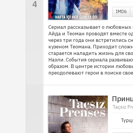
IMDb
Сериал рассказывает о любовных 
Айда и Теоман проводят вместе од
через три года они встретились с
кузеном Теомана. Приходит сложно
старается наладить жизнь для сво
Назли. События сериала развиваю
образом. В центре истории любов
преодолевают герои в поиске свое
Принц
Taçsız P
Турц