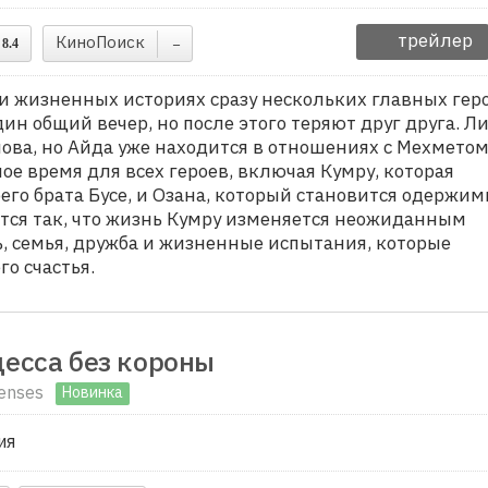
трейлер
КиноПоиск
8.4
–
и жизненных историях сразу нескольких главных геро
ин общий вечер, но после этого теряют друг друга. Л
нова, но Айда уже находится в отношениях с Мехметом
е время для всех героев, включая Кумру, которая
его брата Бусе, и Озана, который становится одержи
тся так, что жизнь Кумру изменяется неожиданным
ь, семья, дружба и жизненные испытания, которые
го счастья.
есса без короны
renses
Новинка
ия