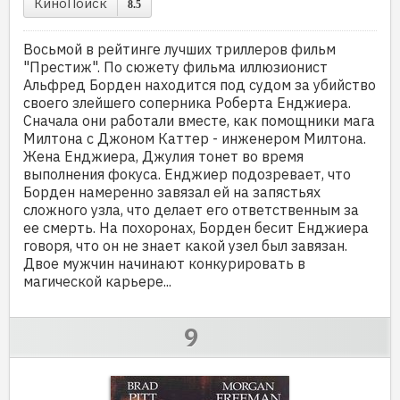
КиноПоиск
8.5
Восьмой в рейтинге лучших триллеров фильм
"Престиж". По сюжету фильма иллюзионист
Альфред Борден находится под судом за убийство
своего злейшего соперника Роберта Енджиера.
Сначала они работали вместе, как помощники мага
Милтона с Джоном Каттер - инженером Милтона.
Жена Енджиера, Джулия тонет во время
выполнения фокуса. Енджиер подозревает, что
Борден намеренно завязал ей на запястьях
сложного узла, что делает его ответственным за
ее смерть. На похоронах, Борден бесит Енджиера
говоря, что он не знает какой узел был завязан.
Двое мужчин начинают конкурировать в
магической карьере...