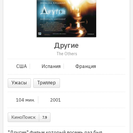
Другие
The Others
США
Испания
Франция
Ужасы
Триллер
104 мин.
2001
КиноПоиск
7.9
"Другие" фильм который восемь раз был