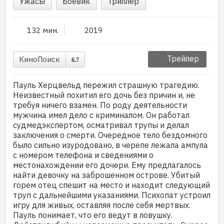
Ужасы
Боевик
Триллер
132 мин.
2019
Трейлер
КиноПоиск
6.7
Пауль Херцвельд пережил страшную трагедию.
Неизвестный похитил его дочь без причин и, не
требуя ничего взамен. По роду деятельности
мужчина имел дело с криминалом. Он работал
судмедэкспертом, осматривал трупы и делал
заключения о смерти. Очередное тело бездомного
было сильно изуродовано, в черепе лежала ампула
с номером телефона и сведениями о
местонахождении его дочери. Ему предлагалось
найти девочку на заброшенном острове. Убитый
горем отец спешит на место и находит следующий
труп с дальнейшими указаниями. Психопат устроил
игру для живых, оставляя после себя мертвых.
Пауль понимает, что его ведут в ловушку.