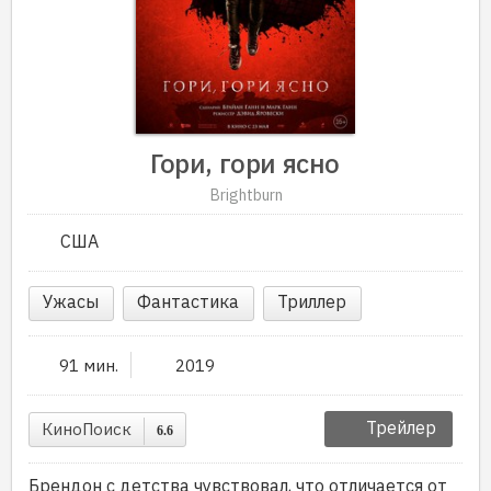
Гори, гори ясно
Brightburn
США
Ужасы
Фантастика
Триллер
91 мин.
2019
Трейлер
КиноПоиск
6.6
Брендон с детства чувствовал, что отличается от