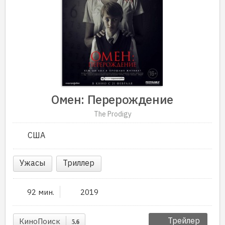
Омен: Перерождение
The Prodigy
США
Ужасы
Триллер
92 мин.
2019
Трейлер
КиноПоиск
5.6