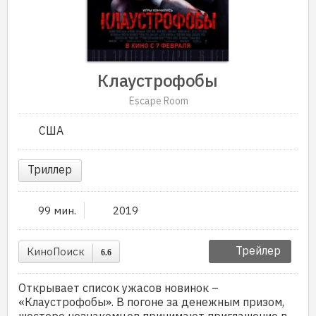
Клаустрофобы
Escape Room
США
Триллер
99 мин.
2019
Трейлер
КиноПоиск
6.6
Открывает список ужасов новинок –
«Клаустрофобы». В погоне за денежным призом,
шестеро незнакомцев принимают приглашение в