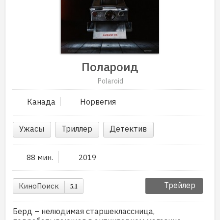
Полароид
Polaroid
Канада
Норвегия
Ужасы
Триллер
Детектив
88 мин.
2019
Трейлер
КиноПоиск
5.1
Берд – нелюдимая старшеклассница,