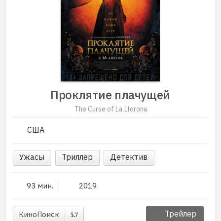
Проклятие плачущей
The Curse of La Llorona
США
Ужасы
Триллер
Детектив
93 мин.
2019
Трейлер
КиноПоиск
5.7