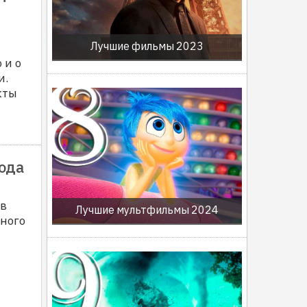
и
Лучшие фильмы 2023
 и о
и.
кты
года
ов
Лучшие мультфильмы 2024
ного