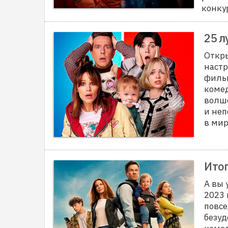
конку
25 л
Откры
наст
филь
коме
волше
и неп
в мир.
Итог
А вы
2023 
повсе
безуд