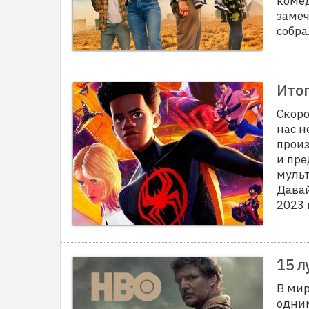
коме
замеч
собра
Итог
Скоро
нас 
произ
и пре
муль
Дава
2023 
15 л
В мир
одним