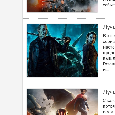
событ
Лучш
В эт
сериа
насто
предс
вышли
Готов
и...
Лучш
С каж
потр
вели