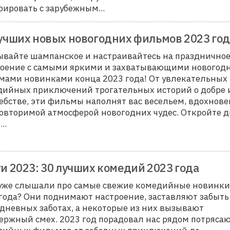
рировать с зарубежным...
учших новых новогодних фильмов 2023 год
вайте шампанское и настраивайтесь на празднично
роение с самыми яркими и захватывающими новогод
мами новинками конца 2023 года! От увлекательных
дийных приключений трогательных историй о добре 
бстве, эти фильмы наполнят вас весельем, вдохнов
овторимой атмосферой новогодних чудес. Откройте 
..
и 2023: 30 лучших комедий 2023 года
 уже слышали про самые свежие комедийные новинки
года? Они поднимают настроение, заставляют забыть
дневных заботах, а некоторые из них вызывают
ержный смех. 2023 год порадовал нас рядом потряс