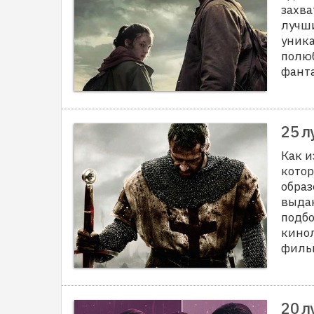
захв
лучши
уника
полюб
фанта
25 л
Как и
котор
образ
выдаю
подбо
кинол
фильм
20 л