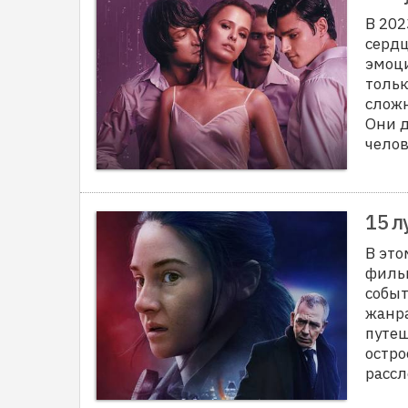
В 202
сердц
эмоци
тольк
сложн
Они д
челов
15 л
В это
фильм
собы
жанра
путеш
остро
расс