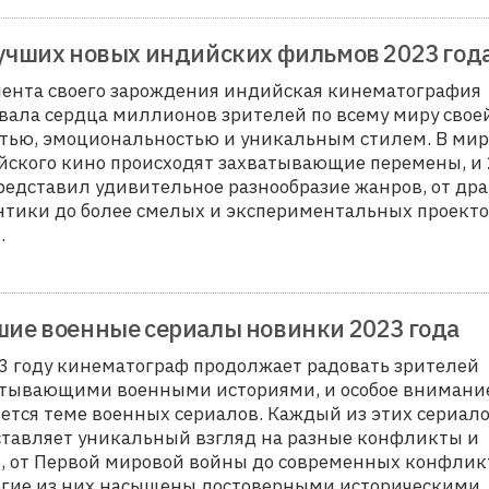
учших новых индийских фильмов 2023 год
ента своего зарождения индийская кинематография
вала сердца миллионов зрителей по всему миру свое
тью, эмоциональностью и уникальным стилем. В мир
ского кино происходят захватывающие перемены, и
редставил удивительное разнообразие жанров, от дра
тики до более смелых и экспериментальных проекто
.
ие военные сериалы новинки 2023 года
3 году кинематограф продолжает радовать зрителей
атывающими военными историями, и особое внимани
ется теме военных сериалов. Каждый из этих сериал
тавляет уникальный взгляд на разные конфликты и
, от Первой мировой войны до современных конфлик
огие из них насыщены достоверными историческими