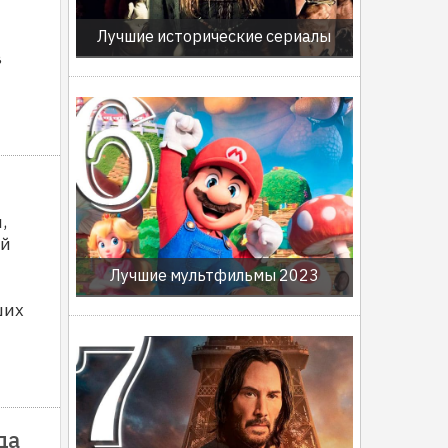
Лучшие исторические сериалы
в
,
ий
Лучшие мультфильмы 2023
ших
да