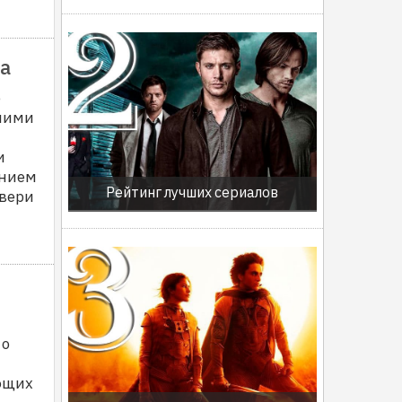
а
е
ними
и
ением
Рейтинг лучших сериалов
двери
 о
ающих