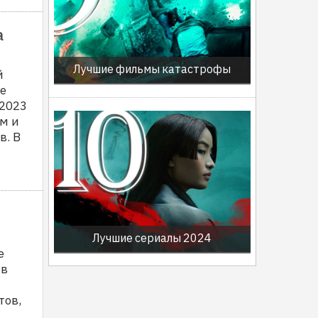
а
Лучшие фильмы катастрофы
й
е
 2023
м и
в. В
Лучшие сериалы 2024
е
ов
тов,