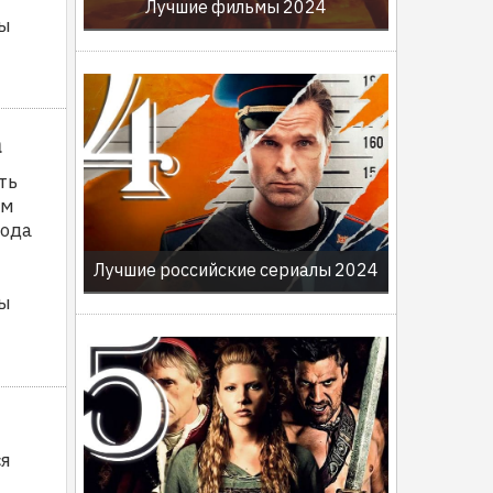
Лучшие фильмы 2024
мы
а
ть
ом
года
Лучшие российские сериалы 2024
лы
ся