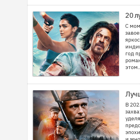
20 л
С мом
завое
яркос
индий
год п
роман
этом..
Лучш
В 202
захв
уделя
предс
эпохи
и мн