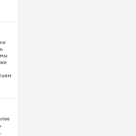
ки
ть
 мы
уже
ятиям
олее
ь
,