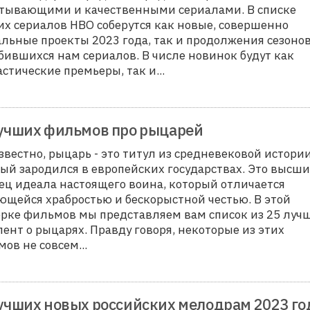
атывающими и качественными сериалами. В списке
х сериалов HBO соберутся как новые, совершенно
льные проекты 2023 года, так и продолжения сезоно
ившихся нам сериалов. В числе новинок будут как
стические премьеры, так и...
учших фильмов про рыцарей
звестно, рыцарь - это титул из средневековой истории
ый зародился в европейских государствах. Это высш
ец идеала настоящего воина, который отличается
щейся храбростью и бескорыстной честью. В этой
рке фильмов мы представляем вам список из 25 луч
ент о рыцарях. Правду говоря, некоторые из этих
ов не совсем...
учших новых российских мелодрам 2023 го