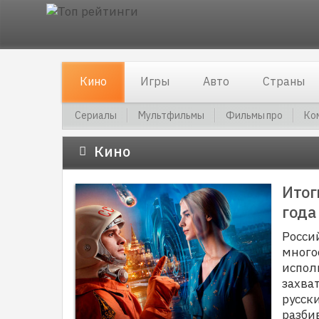
Кино
Игры
Авто
Страны
Сериалы
Мультфильмы
Фильмы про
Ко
Кино
Итог
года
Росси
много
испол
захва
русск
разби