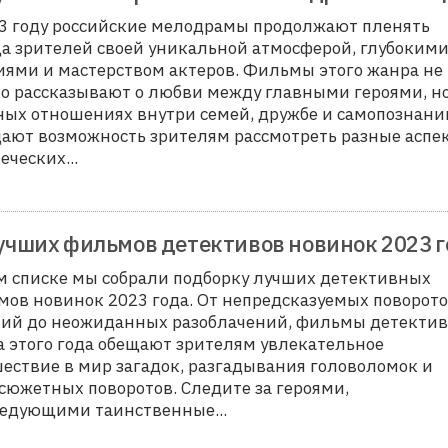
3 году российские мелодрамы продолжают пленять
а зрителей своей уникальной атмосферой, глубоким
ями и мастерством актеров. Фильмы этого жанра не
о рассказывают о любви между главными героями, но
ых отношениях внутри семей, дружбе и самопознани
ают возможность зрителям рассмотреть разные аспе
еческих...
учших фильмов детективов новинок 2023 
м списке мы собрали подборку лучших детективных
ов новинок 2023 года. От непредсказуемых поворот
тий до неожиданных разоблачений, фильмы детектив
 этого года обещают зрителям увлекательное
ествие в мир загадок, разгадывания головоломок и
сюжетных поворотов. Следите за героями,
ледующими таинственные...