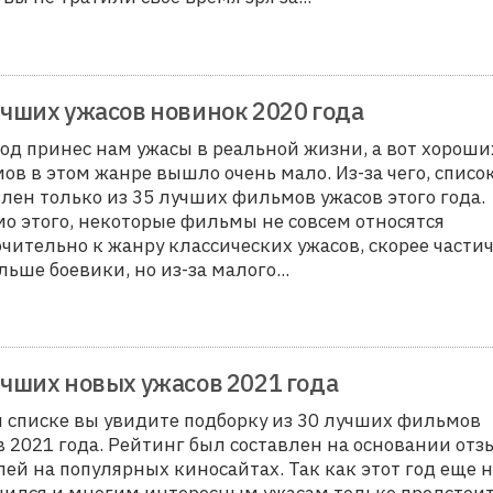
учших ужасов новинок 2020 года
год принес нам ужасы в реальной жизни, а вот хороши
ов в этом жанре вышло очень мало. Из-за чего, списо
влен только из 35 лучших фильмов ужасов этого года.
о этого, некоторые фильмы не совсем относятся
чительно к жанру классических ужасов, скорее частич
льше боевики, но из-за малого
...
учших новых ужасов 2021 года
м списке вы увидите подборку из 30 лучших фильмов
в 2021 года. Рейтинг был составлен на основании отз
лей на популярных киносайтах. Так как этот год еще 
чился и многим интересным ужасам только предстои