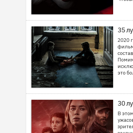
35 л
2020 
фильм
соста
Помим
исклю
это бо
30 л
В это
ужасо
зрите
закон