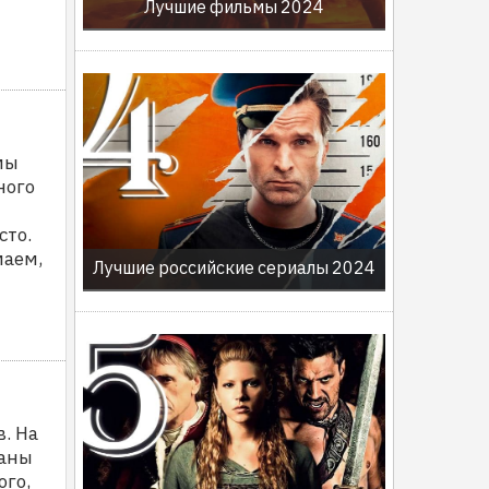
Лучшие фильмы 2024
мы
ного
сто.
маем,
Лучшие российские сериалы 2024
. На
ваны
ого,