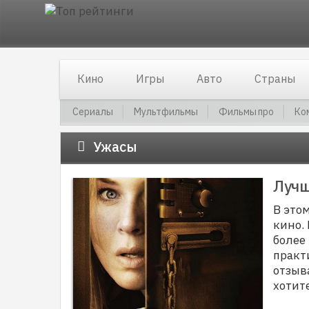
Кино
Игры
Авто
Страны
Сериалы
Мультфильмы
Фильмы про
Ко
Ужасы
Лучш
В это
кино.
более
практ
отзыв
хотит