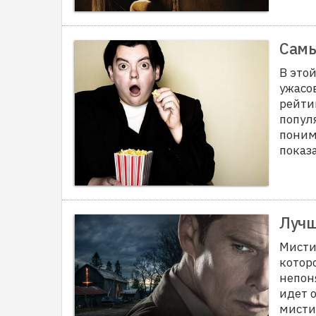
Самы
В это
ужасо
рейти
попул
поним
показ
Лучш
Мисти
котор
непон
идет о
мисти