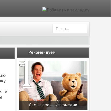
Рекомендуем
рию
рку
ма и
ы
Самые смешные комедии