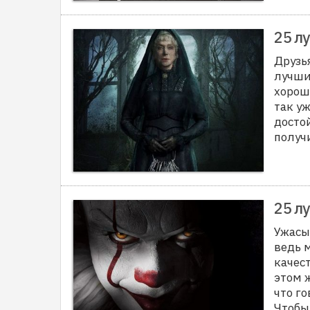
25 л
Друзь
лучши
хорош
так уж
досто
получ
25 л
Ужасы
ведь 
качес
этом 
что г
Чтобы