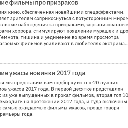
ие фильмы про призраков
ия кино, обеспеченная новейшими спецэффектами,
ляет зрителям соприкоснуться с потусторонним миром
альные наблюдения за призраками, «организованны
рами хоррора, стимулируют появление мурашек и др
 Темнота, тишина и уединение во время просмотра
агаемых фильмов усиливают в любителях экстрима
..
ие ужасы новинки 2017 года
ня мы представим вам подборку из топ-20 лучших
ов ужасов 2017 года. В первой десятке представлен
к из уже выпущенных в прокат фильмов, вторая топ 10
 выходить на протяжении 2017 года, и туда включены
о самые ожидаемые фильмы ужасов, проще говоря –
ремьеры года.