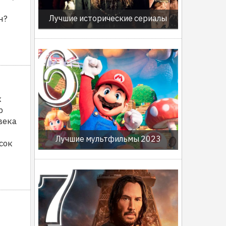
н?
Лучшие исторические сериалы
х
р
века
Лучшие мультфильмы 2023
сок