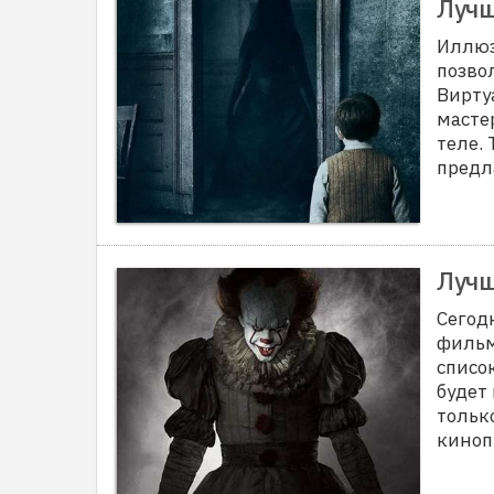
Лучш
Иллюз
позво
Вирту
масте
теле.
предл
Лучш
Сегод
фильм
списо
будет
тольк
киноп