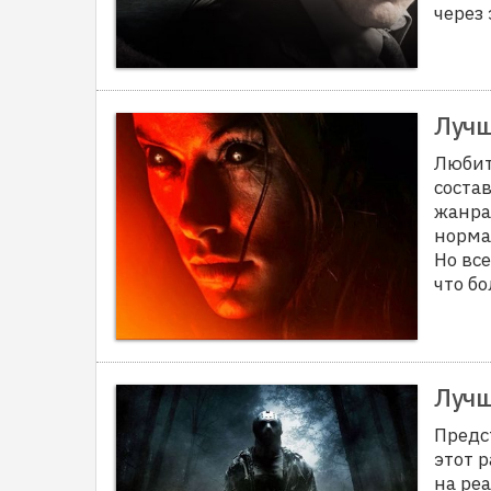
через
Лучш
Любит
соста
жанра.
норма
Но все
что б
Лучш
Предс
этот р
на ре