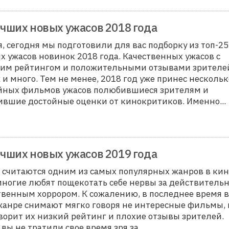
учших новых ужасов 2018 года
я, сегодня мы подготовили для вас подборку из топ-25
х ужасов новинок 2018 года. Качественных ужасов с
им рейтингом и положительными отзывами зрителе
 и много. Тем не менее, 2018 год уже принес нескольк
йных фильмов ужасов полюбившиеся зрителям и
ившие достойные оценки от кинокритиков. Именно
...
учших новых ужасов 2019 года
 считаются одним из самых популярных жанров в кин
многие любят пощекотать себе нервы за действитель
твенным хоррором. К сожалению, в последнее время в
жанре снимают мягко говоря не интересные фильмы, 
оворит их низкий рейтинг и плохие отзывы зрителей.
 вы не тратили свое время зря за
...