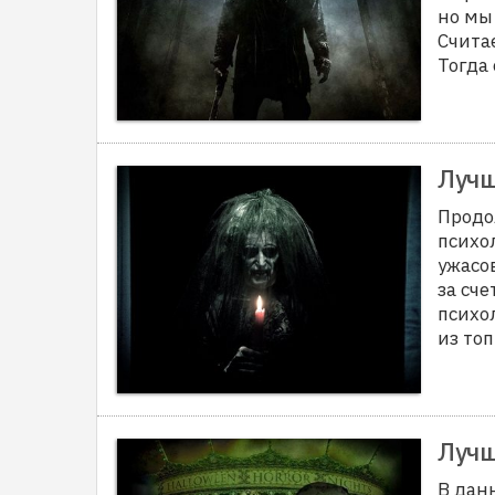
но мы
Счита
Тогда
Лучш
Продо
психо
ужасо
за сч
психо
из то
Лучш
В дан