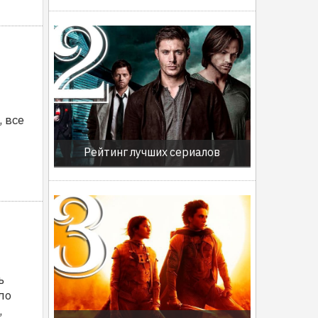
ы
 все
Рейтинг лучших сериалов
ь
ло
,