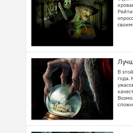
крова
Рейти
опрос
своим
Лучш
В это
года.
ужасо
качес
Возмо
сложн