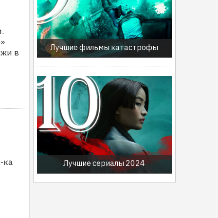
.
е»
Лучшие фильмы катастрофы
ожи в
.
-ка
Лучшие сериалы 2024