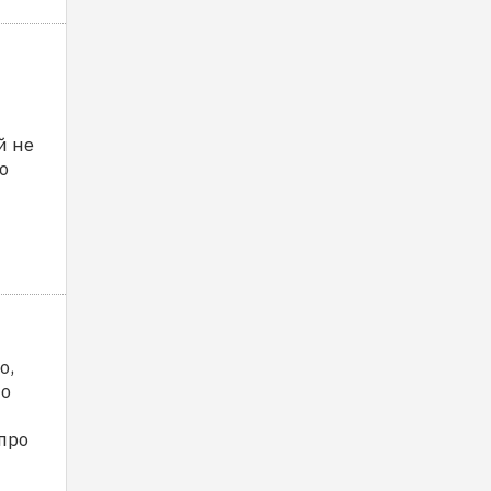
й не
о
о,
но
про